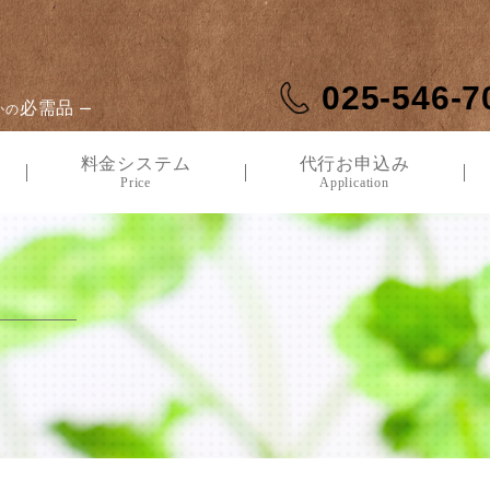
025-546-7
必需品
かの
ー
料金システム
代行お申込み
Price
Application