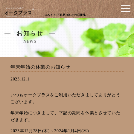
ー あなたの
不要品
は誰かの
必需品
ー
お知らせ
NEWS
年末年始の休業のお知らせ
2023.12.1
いつもオークプラスをご利用いただきましてありがとう
ございます。
年末年始につきまして、下記の期間を休業とさせていた
だきます。
2023年12月28日(木)～2024年1月4日(木)