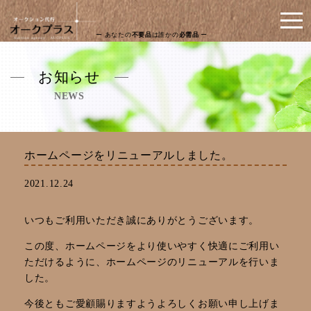
ー あなたの
不要品
は誰かの
必需品
ー
お知らせ
NEWS
ホームページをリニューアルしました。
2021.12.24
いつもご利用いただき誠にありがとうございます。
この度、ホームページをより使いやすく快適にご利用い
ただけるように、ホームページのリニューアルを行いま
した。
今後ともご愛顧賜りますようよろしくお願い申し上げま